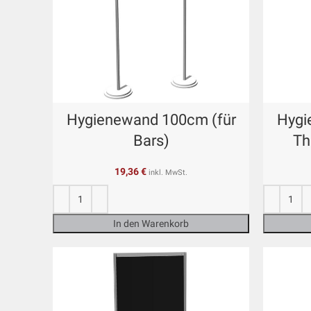
Hygienewand 100cm (für
Hygi
Bars)
Th
19,36
€
inkl. MwSt.
In den Warenkorb