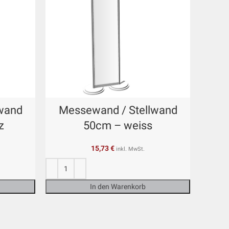
wand
Messewand / Stellwand
z
50cm – weiss
15,73
€
inkl. MwSt.
In den Warenkorb