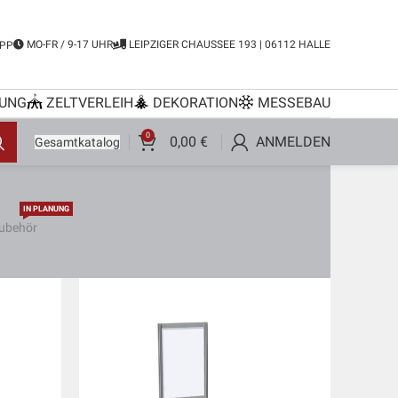
MO-FR / 9-17 UHR
LEIPZIGER CHAUSSEE 193 | 06112 HALLE
PP
UNG
ZELTVERLEIH
DEKORATION
MESSEBAU
0
0,00
€
ANMELDEN
Gesamtkatalog
IN PLANUNG
ubehör