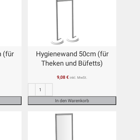
(für
Hygienewand 50cm (für
Theken und Büfetts)
9,08
€
inkl. MwSt.
In den Warenkorb