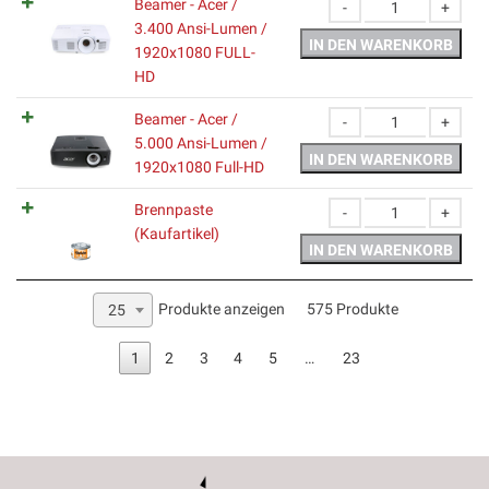
Beamer - Acer /
3.400 Ansi-Lumen /
Beamer - Acer / 3.400
IN DEN WARENKORB
1920x1080 FULL-
HD
Beamer - Acer /
5.000 Ansi-Lumen /
Beamer - Acer / 5.000 
IN DEN WARENKORB
1920x1080 Full-HD
Brennpaste
(Kaufartikel)
Brennpaste (Kaufartike
IN DEN WARENKORB
Produkte anzeigen
575 Produkte
25
1
2
3
4
5
…
23