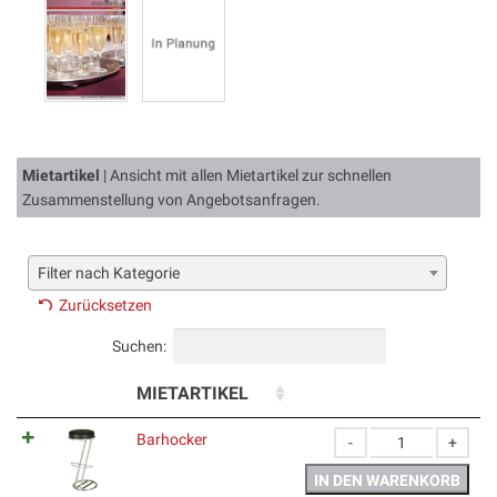
Mietartikel
| Ansicht mit allen Mietartikel zur schnellen
Zusammenstellung von Angebotsanfragen.
Filter nach Kategorie
Zurücksetzen
Suchen:
BILD
MIETARTIKEL
AKTION
Barhocker
Barhocker Menge
IN DEN WARENKORB