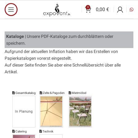
0
0,00
€
Kataloge
| Unsere PDF-Kataloge zum durchblättern oder
speichern.
Aufgrund der aktuellen Inflation haben wir das Erstellen von
Papierkatalogen vorerst eingestellt.
Auf dieser Seite finden Sie aber eine Schnellübersicht über alle
Artikel.
Gesamtkatalog
Zelte & Pagoden
Mietmöbel
Catering
Technik