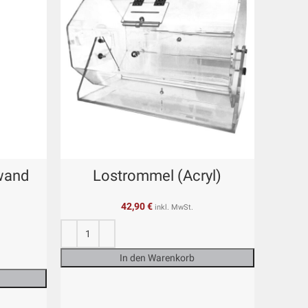
wand
Lostrommel (Acryl)
42,90
€
inkl. MwSt.
In den Warenkorb