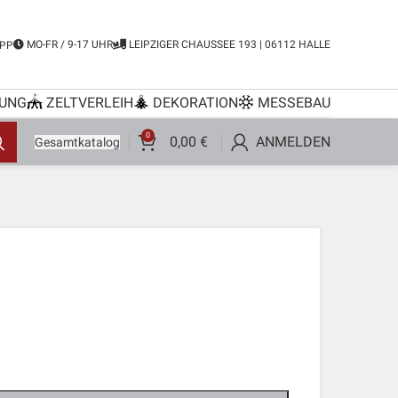
MO-FR / 9-17 UHR
LEIPZIGER CHAUSSEE 193 | 06112 HALLE
PP
UNG
ZELTVERLEIH
DEKORATION
MESSEBAU
0
0,00
€
ANMELDEN
Gesamtkatalog