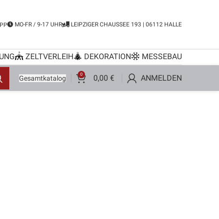
MO-FR / 9-17 UHR
LEIPZIGER CHAUSSEE 193 | 06112 HALLE
PP
UNG
ZELTVERLEIH
DEKORATION
MESSEBAU
0
0,00
€
ANMELDEN
Gesamtkatalog