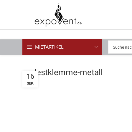
MIETARTIKEL
podestklemme-metall
16
SEP.