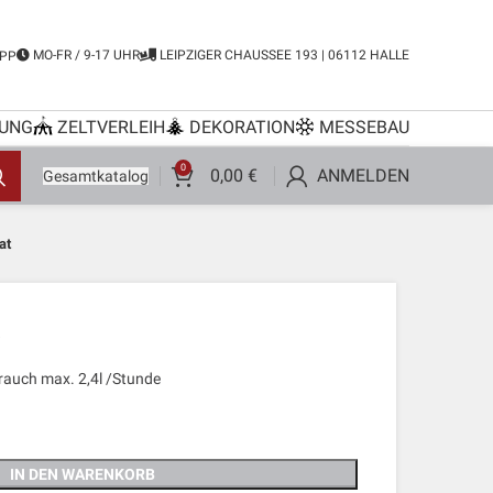
MO-FR / 9-17 UHR
LEIPZIGER CHAUSSEE 193 | 06112 HALLE
PP
UNG
ZELTVERLEIH
DEKORATION
MESSEBAU
0
0,00
€
ANMELDEN
Gesamtkatalog
at
.
brauch max. 2,4l /Stunde
IN DEN WARENKORB