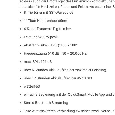
so dass auch der Empfänger des Funkmikros komplett über 
Ideal also für Hochzeiten, Reden und Feiern, wo es an einer 
8″ Tieftöner mit SST-Waveguide
1″ Titan-Kalottenhochtöner
4-Kanal Dynacord Digitalmixer
Leistung: 400 W peak
Abstrahlwinkel (H x V): 100 x 100°
Frequenzgang (-10 dB): 50 – 20.000 Hz
max. SPL: 121 dB
über 6 Stunden Akkulaufzeit bei maximaler Leistung
über 12 Stunden Akkulaufzeit bei 95 dB SPL
wetterfest
einfache Bedienung mit der QuickSmart Mobile App und de
Stereo-Bluetooth Streaming
True Wireless Stereo Verbindung zwischen zwei Everse L