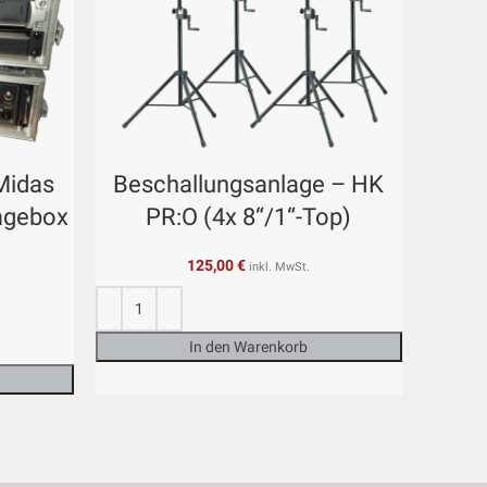
 Midas
Beschallungsanlage – HK
Spr
tagebox
PR:O (4x 8“/1“-Top)
Seeb
2
125,00
€
inkl. MwSt.
In den Warenkorb