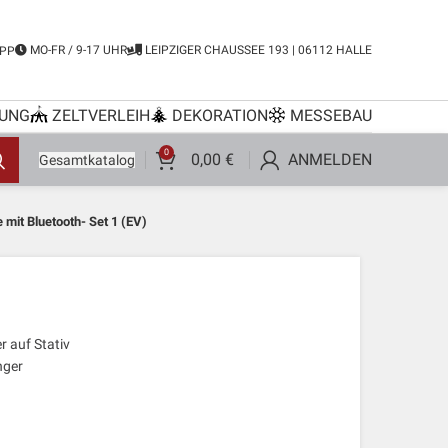
MO-FR / 9-17 UHR
LEIPZIGER CHAUSSEE 193 | 06112 HALLE
PP
UNG
ZELTVERLEIH
DEKORATION
MESSEBAU
0
0,00
€
ANMELDEN
Gesamtkatalog
mit Bluetooth- Set 1 (EV)
r auf Stativ
nger