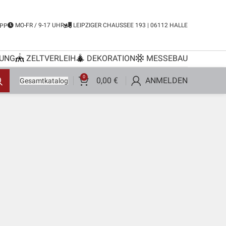
MO-FR / 9-17 UHR
LEIPZIGER CHAUSSEE 193 | 06112 HALLE
PP
UNG
ZELTVERLEIH
DEKORATION
MESSEBAU
0
0,00
€
ANMELDEN
Gesamtkatalog