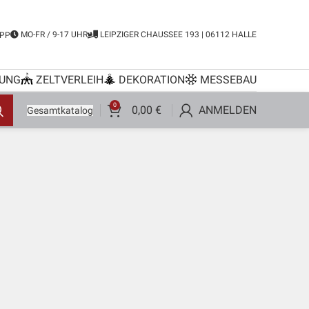
MO-FR / 9-17 UHR
LEIPZIGER CHAUSSEE 193 | 06112 HALLE
PP
UNG
ZELTVERLEIH
DEKORATION
MESSEBAU
0
0,00
€
ANMELDEN
Gesamtkatalog