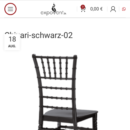
0
0,00
€
Chivari-schwarz-02
18
AUG.