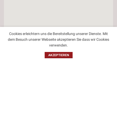
Cookies erleichtern uns die Bereitstellung unserer Dienste. Mit
dem Besuch unserer Webseite akzeptieren Sie dass wir Cookies
verwenden.
AKZEPTIEREN
Kontakt
Impressum
Datenschutzbestimmungen
Allgemeine Geschäftsbedingungen
2023 - CSS Halle | IT-Solutions for Sharing Economy & E-