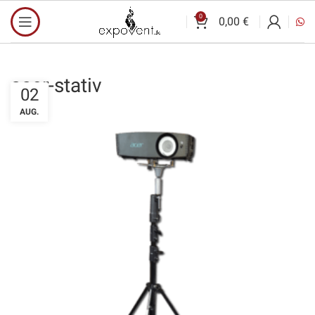
0
0,00
€
acer-stativ
02
AUG.