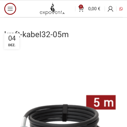
0
0,00
€
kraft-kabel32-05m
04
DEZ.