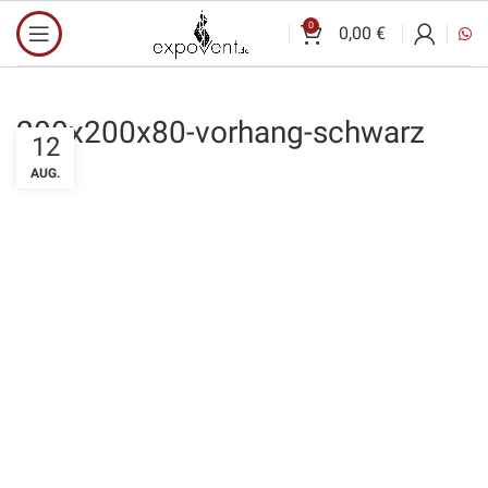
0
0,00
€
200x200x80-vorhang-schwarz
12
AUG.