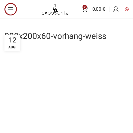
0
0,00
€
200x200x60-vorhang-weiss
12
AUG.